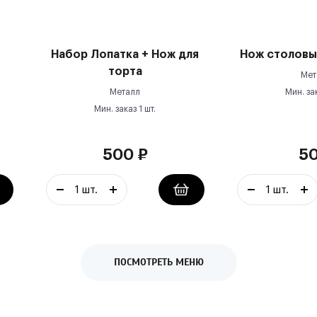
Набор Лопатка + Нож для
Нож столовый
торта
Мет
Металл
Мин. за
Мин. заказ
1
шт.
500
₽
5
ПОСМОТРЕТЬ МЕНЮ