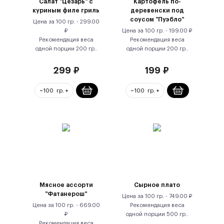
Салат "Цезарь" с
Картофель по-
куриным филе гриль
деревенски под
соусом "Пуэбло"
Цена за
100 гр.
-
299.00
₽
Цена за
100 гр.
-
199.00
₽
Рекомендация веса
Рекомендация веса
одной порции
200
гр.
.
одной порции
200
гр.
.
299
₽
199
₽
Мясное ассорти
Сырное плато
"Фатанерош"
Цена за
100 гр.
-
749.00
₽
Цена за
100 гр.
-
669.00
Рекомендация веса
₽
одной порции
500
гр.
.
Рекомендация веса