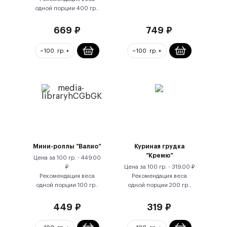
одной порции
400
гр.
.
669
₽
749
₽
Мини-роллы "Валио"
Куриная грудка
"Кремю"
Цена за
100 гр.
-
449.00
₽
Цена за
100 гр.
-
319.00
₽
Рекомендация веса
Рекомендация веса
одной порции
100
гр.
.
одной порции
200
гр.
.
449
₽
319
₽