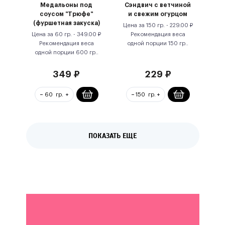
Медальоны под
Сэндвич с ветчиной
соусом "Трюфе"
и свежим огурцом
(фуршетная закуска)
Цена за
150 гр.
-
229.00
₽
Цена за
60 гр.
-
349.00
₽
Рекомендация веса
Рекомендация веса
одной порции
150
гр.
.
одной порции
600
гр.
.
349
₽
229
₽
ПОКАЗАТЬ ЕЩЕ