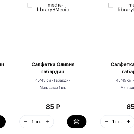
ин
Салфетка Оливия
Салфетка
габардин
габа
45*45 см -
Габардин
45*45 см 
Мин. заказ
1
шт.
Мин. за
85
₽
8