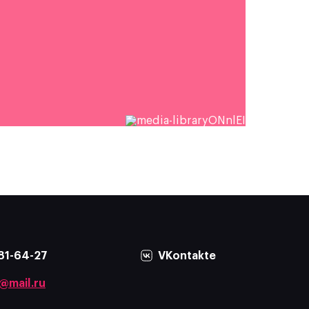
81-64-27
VKontakte
@mail.ru