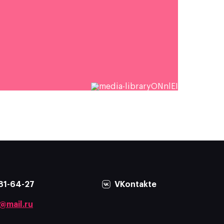
81-64-27
VKontakte
@mail.ru