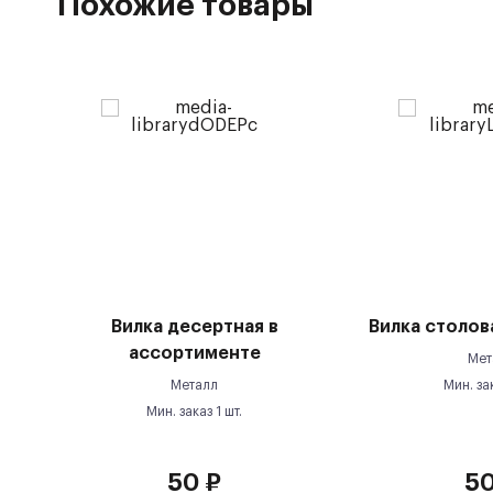
Похожие товары
Вилка десертная в
Вилка столова
ассортименте
Мет
Металл
Мин. за
Мин. заказ
1
шт.
50
₽
5