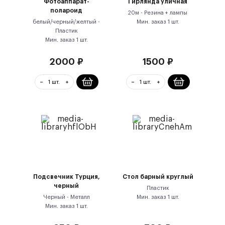
Фотоаппарат-
Гирлянда уличная
полароид
20м -
Резина + лампы
белый/черный/желтый -
Мин. заказ
1
шт.
Пластик
Мин. заказ
1
шт.
2000
₽
1500
₽
Подсвечник Турция,
Стол барный круглый
черный
Пластик
Черный -
Металл
Мин. заказ
1
шт.
Мин. заказ
1
шт.