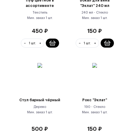
Пуф цветной в
Бокал для вина
ассортименте
"Эклат" 240 мл
Текстиль
240 мл -
Стекло
Мин. заказ
1
шт.
Мин. заказ
1
шт.
450
₽
150
₽
Стул барный чёрный
Рокс "Эклат"
Дерево
190 -
Стекло
Мин. заказ
1
шт.
Мин. заказ
1
шт.
500
₽
150
₽