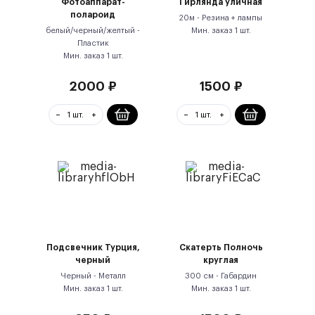
Фотоаппарат-
Гирлянда уличная
полароид
20м -
Резина + лампы
белый/черный/желтый -
Мин. заказ
1
шт.
Пластик
Мин. заказ
1
шт.
2000
₽
1500
₽
Подсвечник Турция,
Скатерть Полночь
черный
круглая
Черный -
Металл
300 см -
Габардин
Мин. заказ
1
шт.
Мин. заказ
1
шт.