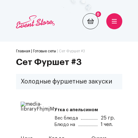
0
Главная
| Готовые сеты
|
Cет Фуршет #3
Cет Фуршет #3
Холодные фуршетные закуски
Утка с апельсином
25
гр.
Вес блюда
1
чел.
Блюдо на