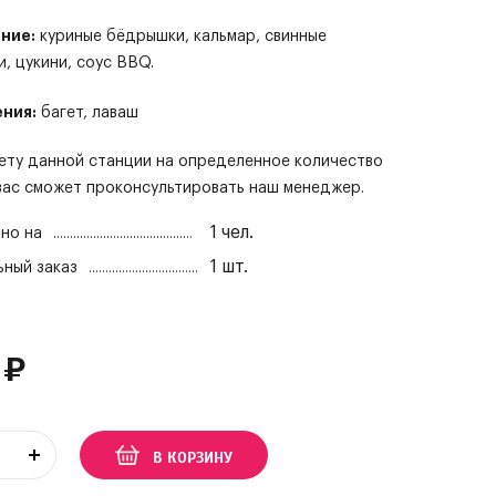
ние:
куриные бёдрышки, кальмар, свинные
, цукини, соус BBQ.
ния:
багет, лаваш
ету данной станции на определенное количество
вас сможет проконсультировать наш менеджер.
1
чел.
но на
1
шт.
ный заказ
₽
В КОРЗИНУ