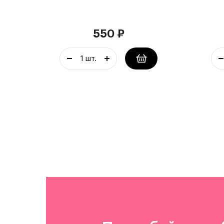
550
₽