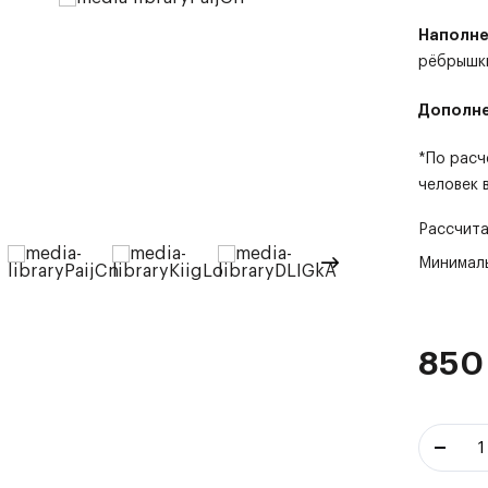
Наполне
рёбрышки
Дополне
*По расч
человек 
Рассчита
Минималь
850