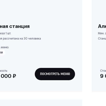
ная станция
Ал
каз 1 шт.
Мин. з
я рассчитана на
30
человека
Станц
 меню:
КИ
мость:
Сто
ПОСМОТРЕТЬ МЕНЮ
 000
₽
9