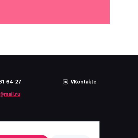
81-64-27
VKontakte
@mail.ru