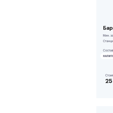
Бар
Мин. за
Станци
Состав
НАПИТ
Стои
25