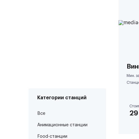
Вин
Мин. за
Станци
Категории станций
Стои
29
Все
Анимационные станции
Food-станции