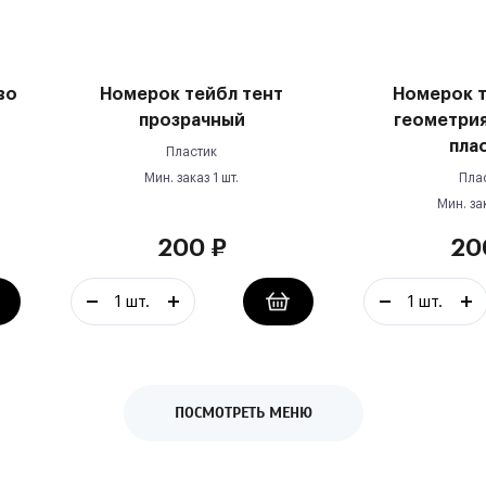
во
Номерок тейбл тент
Номерок т
прозрачный
геометрия
пла
Пластик
Мин. заказ
1
шт.
Пла
Мин. за
200
₽
20
ПОСМОТРЕТЬ МЕНЮ