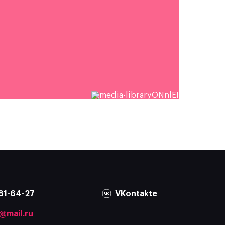
81-64-27
VKontakte
@mail.ru