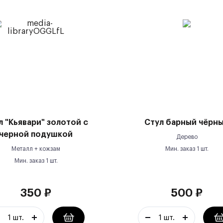
л "Кьявари" золотой с
Стул барный чёрн
черной подушкой
Дерево
Металл + кожзам
Мин. заказ
1
шт.
Мин. заказ
1
шт.
350
₽
500
₽