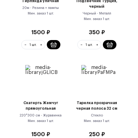
Гирлянда уличная
Подсвечник Турция,
черный
20м -
Резина + лампы
Мин. заказ
1
шт.
Черный -
Металл
Мин. заказ
1
шт.
1500
₽
350
₽
Скатерть Жемчуг
Тарелка прозрачная
прямоугольная
черная полоса 32 см
220*300 см -
Журавинка
Стекло
Мин. заказ
1
шт.
Мин. заказ
1
шт.
1500
₽
250
₽