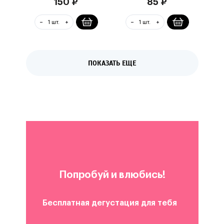
150
₽
85
₽
ПОКАЗАТЬ ЕЩЕ
Попробуй и влюбись!
Бесплатная дегустация для тебя