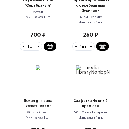
Стул Вашингтон
Тарелка прозрачная
"Серебряный"
с серебряными
бусинами
Металл
Мин. заказ
1
шт.
32 см -
Стекло
Мин. заказ
1
шт.
700
₽
250
₽
Бокал для вина
Салфетка Нежный
"Эклат" 190 мл
крем лён
190 мл -
Стекло
50*50 см -
Габардин
Мин. заказ
1
шт.
Мин. заказ
1
шт.