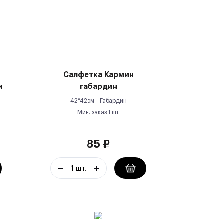
Салфетка Кармин
и
габардин
42*42см -
Габардин
Мин. заказ
1
шт.
85
₽