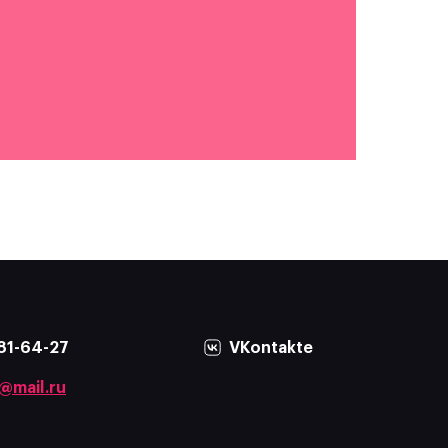
81-64-27
VKontakte
@mail.ru