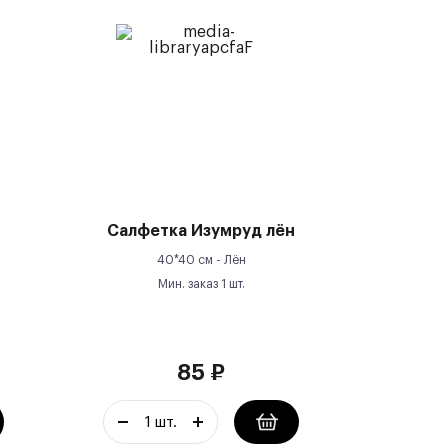
Салфетка Изумруд лён
40*40 см -
Лён
Мин. заказ
1
шт.
85
₽