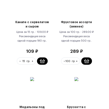
Канапе с сервелатом
Фруктовое ассорти
и сыром
(зимнее)
Цена за
15 гр.
-
109.00
₽
Цена за
100 гр.
-
289.00
₽
Рекомендация веса
Рекомендация веса
одной порции
180
гр.
.
одной порции
500
гр.
.
109
₽
289
₽
Медальоны под
Брускетта с