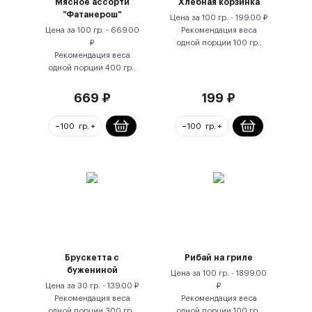
Мясное ассорти
Хлебная корзинка
"Фатанерош"
Цена за
100 гр.
-
199.00
₽
Цена за
100 гр.
-
669.00
Рекомендация веса
₽
одной порции
100
гр.
.
Рекомендация веса
одной порции
400
гр.
.
669
₽
199
₽
Брускетта с
Рибай на гриле
бужениной
Цена за
100 гр.
-
1899.00
Цена за
30 гр.
-
139.00
₽
₽
Рекомендация веса
Рекомендация веса
одной порции
300
гр.
.
одной порции
100
гр.
.