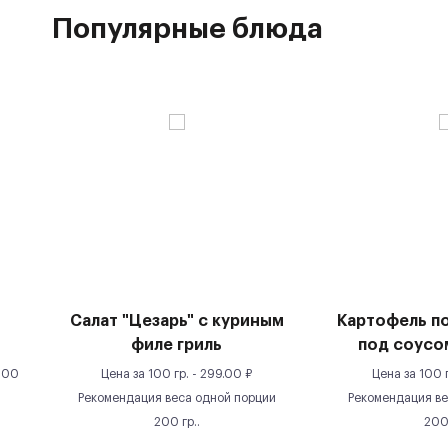
Популярные блюда
Салат "Цезарь" с куриным
Картофель п
филе гриль
под соусо
100
Цена за
100 гр.
-
299.00
₽
Цена за
100 
Рекомендация веса одной порции
Рекомендация ве
200
гр.
.
20