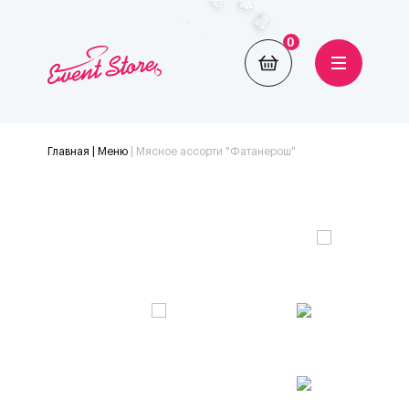
0
Главная
| Меню
|
Мясное ассорти "Фатанерош"