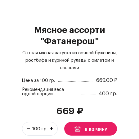
Мясное ассорти
"Фатанерош"
Сытная мясная закуска из сочной буженины,
ростбифа и куриной рулады с омлетом и
овощами
669.00
₽
Цена за
100 гр.
Рекомендация веса
400 гр.
одной порции
669
₽
В КОРЗИНУ