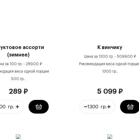
уктовое ассорти
К винчику
(зимнее)
Цена за
1300 гр.
-
5099.00
₽
на за
100 гр.
-
289.00
₽
Рекомендация веса одной порци
ндация веса одной порции
1300
гр.
.
500
гр.
.
289
₽
5 099
₽