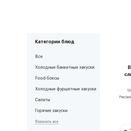
Категории блюд
Все
В
Холодные банкетные закуски
сл
Food-боксы
Холодные фуршетные закуски
Ц
Рекоме
Салаты
Горячие закуски
Показать все