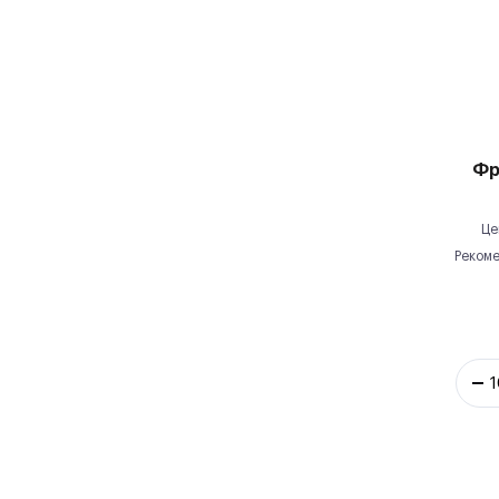
Фр
Це
Рекоме