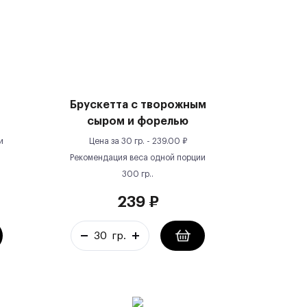
Брускетта с творожным
сыром и форелью
и
Цена за
30 гр.
-
239.00
₽
Рекомендация веса одной порции
300
гр.
.
239
₽