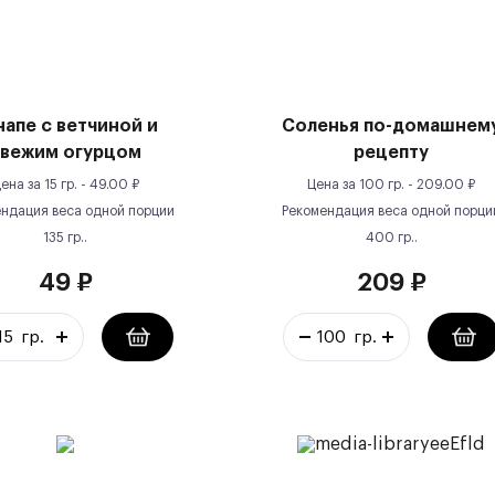
напе с ветчиной и
Соленья по-домашнем
вежим огурцом
рецепту
ена за
15 гр.
-
49.00
₽
Цена за
100 гр.
-
209.00
₽
ндация веса одной порции
Рекомендация веса одной порци
135
гр.
.
400
гр.
.
49
₽
209
₽