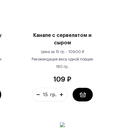
у
Канапе с сервелатом и
сыром
Цена за
15 гр.
-
109.00
₽
и
Рекомендация веса одной порции
180
гр.
.
109
₽