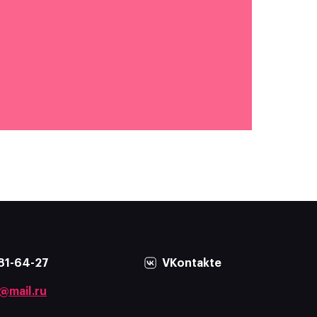
81-64-27
VKontakte
@mail.ru