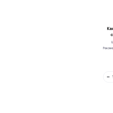
Ка
с
Ц
Рекоме