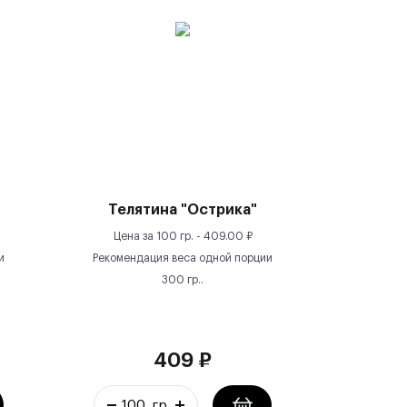
Телятина "Острика"
Цена за
100 гр.
-
409.00
₽
и
Рекомендация веса одной порции
300
гр.
.
409
₽