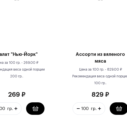
алат "Нью-Йорк"
Ассорти из вяленого
мяса
на за
100 гр.
-
269.00
₽
ндация веса одной порции
Цена за
100 гр.
-
829.00
₽
200
гр.
.
Рекомендация веса одной порци
100
гр.
.
269
₽
829
₽