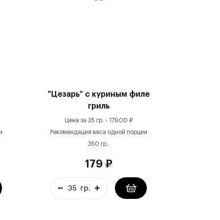
"Цезарь" с куриным филе
гриль
Цена за
35 гр.
-
179.00
₽
и
Рекомендация веса одной порции
350
гр.
.
179
₽