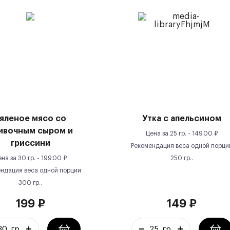
яленое мясо со
Утка с апельсином
ивочным сыром и
Цена за
25 гр.
-
149.00
₽
гриссини
Рекомендация веса одной порци
ена за
30 гр.
-
199.00
₽
250
гр.
.
ндация веса одной порции
300
гр.
.
199
₽
149
₽