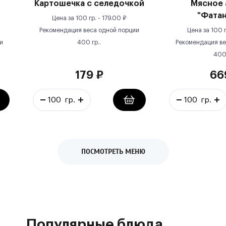
Картошечка с селедочкой
Мясное 
"Фата
Цена за
100 гр.
-
179.00
₽
Рекомендация веса одной порции
Цена за
100 г
и
400
гр.
.
Рекомендация ве
40
179
₽
66
ПОСМОТРЕТЬ МЕНЮ
Популярные блюда