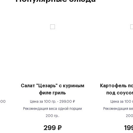
Салат "Цезарь" с куриным
Картофель п
филе гриль
под соусо
100
Цена за
100 гр.
-
299.00
₽
Цена за
100 
Рекомендация веса одной порции
Рекомендация ве
200
гр.
.
20
299
₽
19