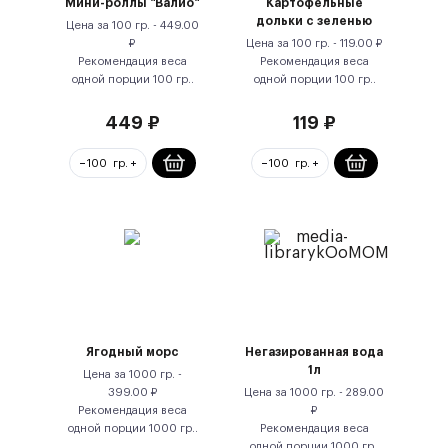
Мини-роллы "Валио"
Картофельные
дольки с зеленью
Цена за
100 гр.
-
449.00
₽
Цена за
100 гр.
-
119.00
₽
Рекомендация веса
Рекомендация веса
одной порции
100
гр.
.
одной порции
100
гр.
.
449
₽
119
₽
Ягодный морс
Негазированная вода
1л
Цена за
1000 гр.
-
399.00
₽
Цена за
1000 гр.
-
289.00
Рекомендация веса
₽
одной порции
1000
гр.
.
Рекомендация веса
одной порции
1000
гр.
.