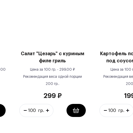
Салат "Цезарь" с куриным
Картофель п
филе гриль
под соусо
100
Цена за
100 гр.
-
299.00
₽
Цена за
100 
Рекомендация веса одной порции
Рекомендация ве
200
гр.
.
20
299
₽
19