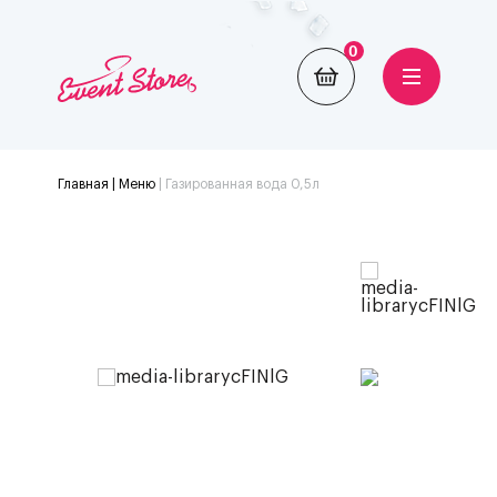
0
Главная
| Меню
|
Газированная вода 0,5л