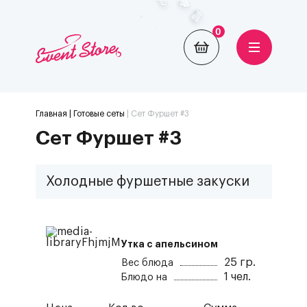
0
Главная
| Готовые сеты
|
Cет Фуршет #3
Cет Фуршет #3
Холодные фуршетные закуски
Утка с апельсином
25
гр.
Вес блюда
1
чел.
Блюдо на