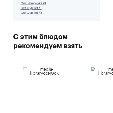
Сет Вечеринка #1
Сет Фуршет #1
Cет Фуршет #3
С этим блюдом
рекомендуем взять