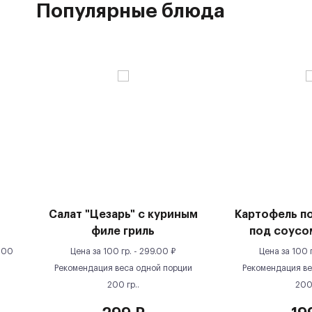
Популярные блюда
Салат "Цезарь" с куриным
Картофель п
филе гриль
под соусо
100
Цена за
100 гр.
-
299.00
₽
Цена за
100 
Рекомендация веса одной порции
Рекомендация ве
200
гр.
.
20