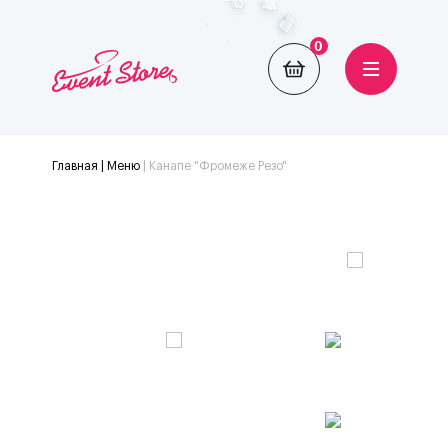
0
Главная
| Меню
|
Канапе "Фромеже Резо"