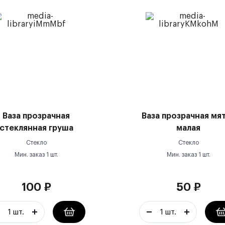
Ваза прозрачная
Ваза прозрачная мя
стеклянная груша
малая
Стекло
Стекло
Мин. заказ
1
шт.
Мин. заказ
1
шт.
100
₽
50
₽