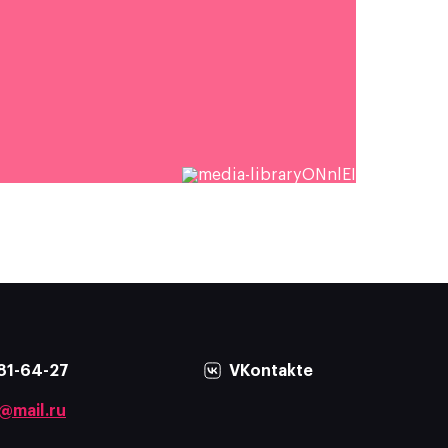
81-64-27
VKontakte
@mail.ru