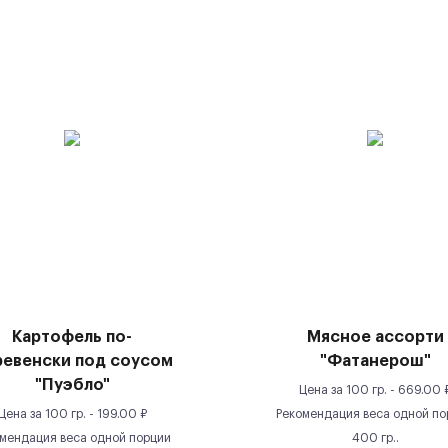
Картофель по-
Мясное ассорти
ревенски под соусом
"Фатанерош"
"Пуэбло"
Цена за
100 гр.
-
669.00
Цена за
100 гр.
-
199.00
₽
Рекомендация веса одной по
мендация веса одной порции
400
гр.
.