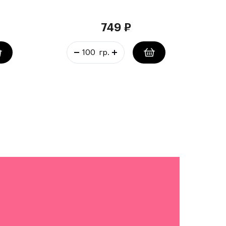
749
₽