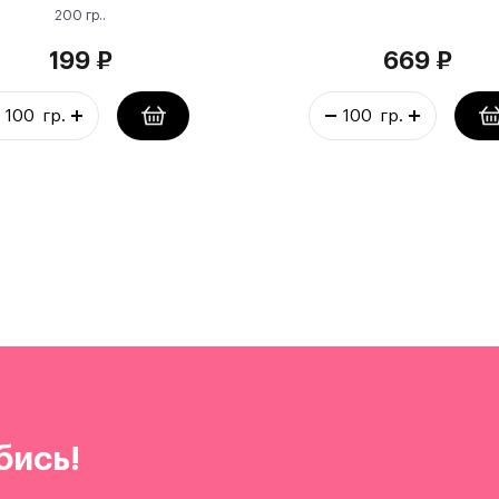
200
гр.
.
199
₽
669
₽
бись!