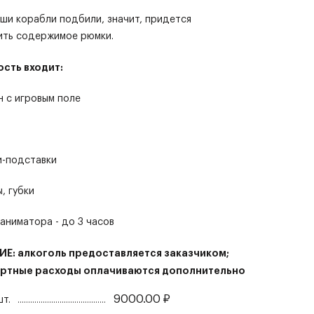
аши корабли подбили, значит, придется
ить содержимое рюмки.
ость входит:
н с игровым поле
и-подставки
, губки
 аниматора - до 3 часов
Е: алкоголь предоставляется заказчиком;
ртные расходы оплачиваются дополнительно
9000.00
₽
шт.