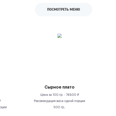
ПОСМОТРЕТЬ МЕНЮ
Сырное плато
Цена за
100 гр.
-
749.00
₽
₽
Рекомендация веса одной порции
рции
500
гр.
.