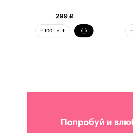
299
₽
Попробуй и влю