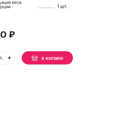
ация веса
1 шт.
орции
00
₽
В КОРЗИНУ