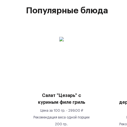
Популярные блюда
Салат "Цезарь" с
куриным филе гриль
де
Цена за
100 гр.
-
299.00
₽
Рекомендация веса одной порции
200
гр.
.
Реко