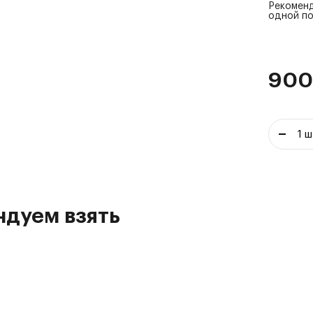
Рекоменд
одной п
90
ндуем взять