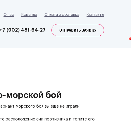
О нас
Команда
Оплата и доставка
Контакты
ОТПРАВИТЬ ЗАЯВКУ
+7 (902) 481-64-27
о-морской бой
вариант морского боя вы еще не играли!
те расположение сил противника и топите его