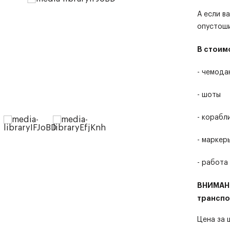
А если в
опустош
В стоим
- чемода
- шоты
- корабл
- маркеры
- работа
ВНИМАНИ
транспо
Цена за