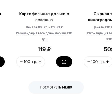
м
Картофельные дольки с
Сырная т
зеленью
виноградом
Цена за
100 гр.
-
119.00
₽
Цена за
100 г
Рекомендация веса одной порции
100
Рекомендация ве
гр.
.
30
119
₽
50
ПОСМОТРЕТЬ МЕНЮ