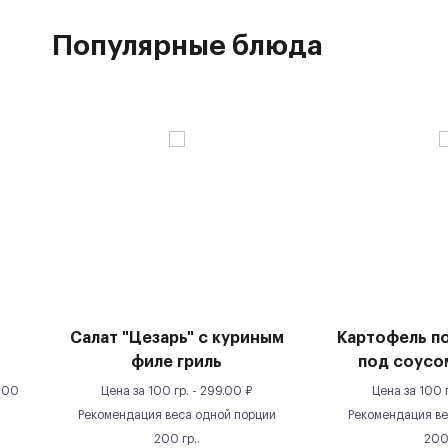
Популярные блюда
Салат "Цезарь" с куриным
Картофель п
филе гриль
под соусо
100
Цена за
100 гр.
-
299.00
₽
Цена за
100 
Рекомендация веса одной порции
Рекомендация ве
200
гр.
.
20