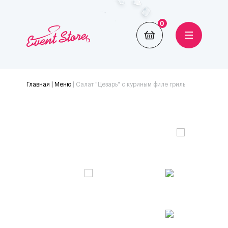
0
Главная
| Меню
|
Салат "Цезарь" с куриным филе гриль