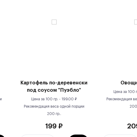
Картофель по-деревенски
Овощи
под соусом "Пуэбло"
Цена за
100 г
и
Цена за
100 гр.
-
199.00
₽
Рекомендация ве
Рекомендация веса одной порции
20
200
гр.
.
199
₽
20