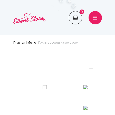
0
Главная
| Меню
|
Гриль-ассорти из колбасок