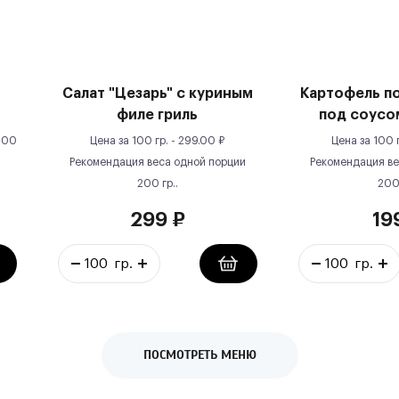
Салат "Цезарь" с куриным
Картофель п
филе гриль
под соусо
100
Цена за
100 гр.
-
299.00
₽
Цена за
100 
Рекомендация веса одной порции
Рекомендация ве
200
гр.
.
20
299
₽
19
ПОСМОТРЕТЬ МЕНЮ