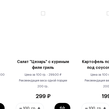
Салат "Цезарь" с куриным
Картофель п
филе гриль
под соусо
100
Цена за
100 гр.
-
299.00
₽
Цена за
100 
Рекомендация веса одной порции
Рекомендация ве
200
гр.
.
20
299
₽
19