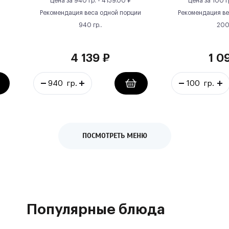
Цена за
940 гр.
-
4139.00
₽
Цена за
100 г
Рекомендация веса одной порции
Рекомендация ве
940
гр.
.
20
4 139
₽
1 0
ПОСМОТРЕТЬ МЕНЮ
Популярные блюда