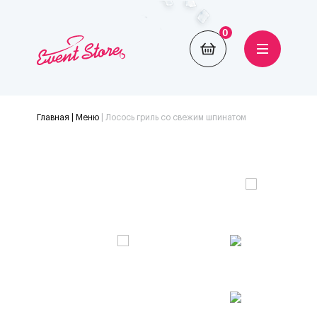
0
Главная
| Меню
|
Лосось гриль со свежим шпинатом