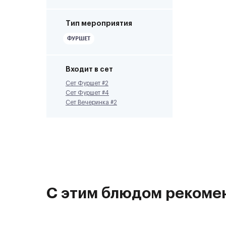
Тип мероприятия
ФУРШЕТ
Входит в сет
Сет Фуршет #2
Сет Фуршет #4
Сет Вечеринка #2
С этим блюдом рекоме