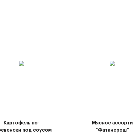
Картофель по-
Мясное ассорти
ревенски под соусом
"Фатанерош"