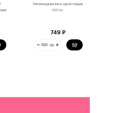
₽
Рекомендация веса одной порции
рции
500
гр.
.
749
₽