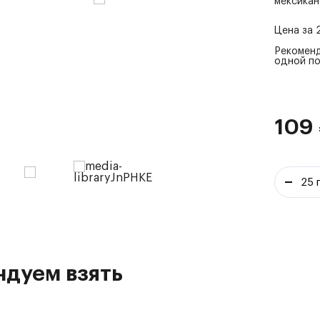
мексикан
Цена за
Рекоменд
одной п
109
ндуем взять