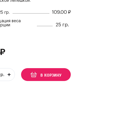
ской лепешкой.
109.00
₽
25 гр.
ация веса
25 гр.
орции
₽
В КОРЗИНУ