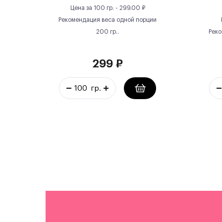
Цена за
100 гр.
-
299.00
₽
Рекомендация веса одной порции
200
гр.
.
Реко
299
₽