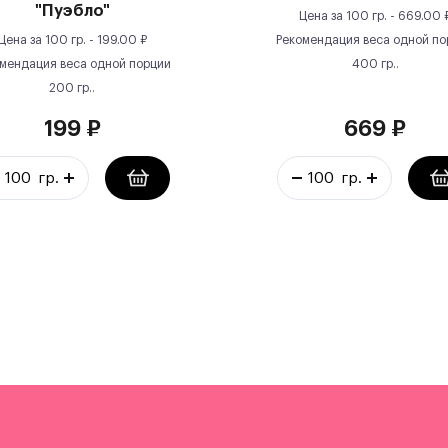
"Пуэбло"
Цена за
100 гр.
-
669.00
Цена за
100 гр.
-
199.00
₽
Рекомендация веса одной по
мендация веса одной порции
400
гр.
.
200
гр.
.
199
₽
669
₽