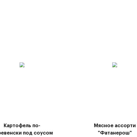
Картофель по-
Мясное ассорти
ревенски под соусом
"Фатанерош"