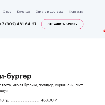
О нас
Команда
Оплата и доставка
Контакты
ОТПРАВИТЬ ЗАЯВКУ
+7 (902) 481-64-27
и-бургер
отлета, мягкая булочка, помидор, корнишоны, лист
соус.
469.00
₽
110 гр.