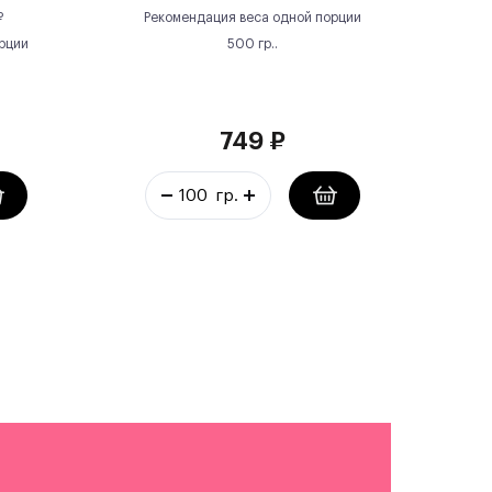
₽
Рекомендация веса одной порции
рции
500
гр.
.
749
₽