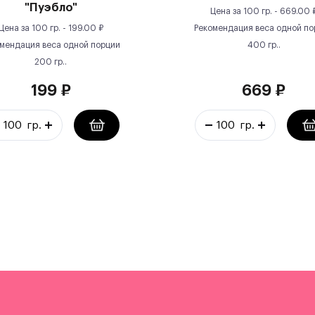
"Пуэбло"
Цена за
100 гр.
-
669.00
Цена за
100 гр.
-
199.00
₽
Рекомендация веса одной по
мендация веса одной порции
400
гр.
.
200
гр.
.
199
₽
669
₽