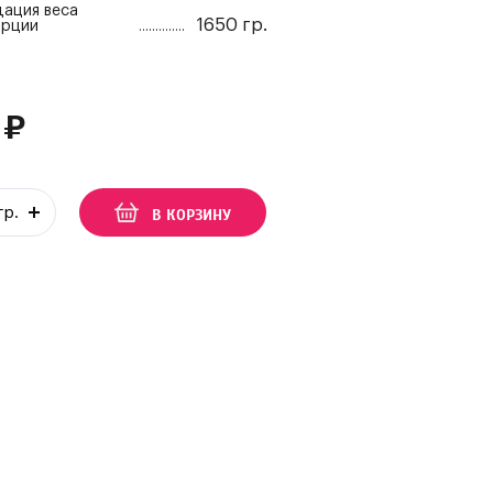
ация веса
1650 гр.
орции
₽
В КОРЗИНУ