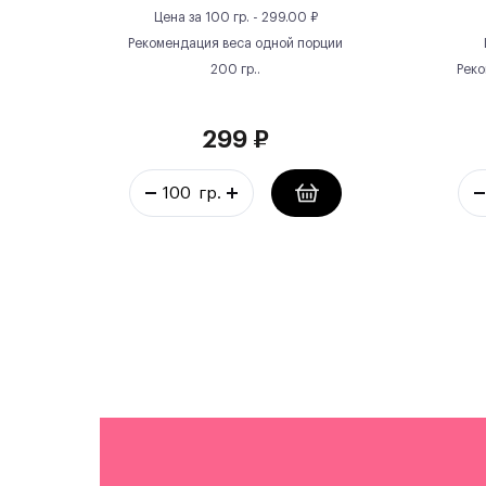
Цена за
100 гр.
-
299.00
₽
Рекомендация веса одной порции
200
гр.
.
Реко
299
₽