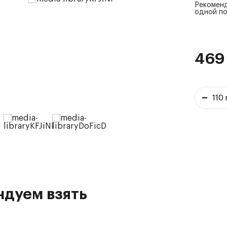
Рекоменд
одной п
469
ндуем взять