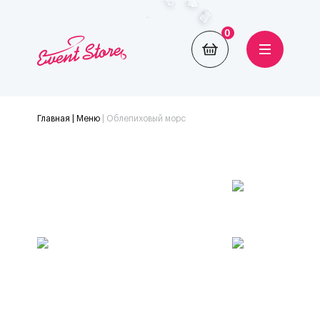
0
Главная
| Меню
|
Облепиховый морс