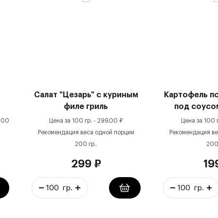
Салат "Цезарь" с куриным
Картофель п
филе гриль
под соусо
100
Цена за
100 гр.
-
299.00
₽
Цена за
100 
Рекомендация веса одной порции
Рекомендация ве
200
гр.
.
20
299
₽
19