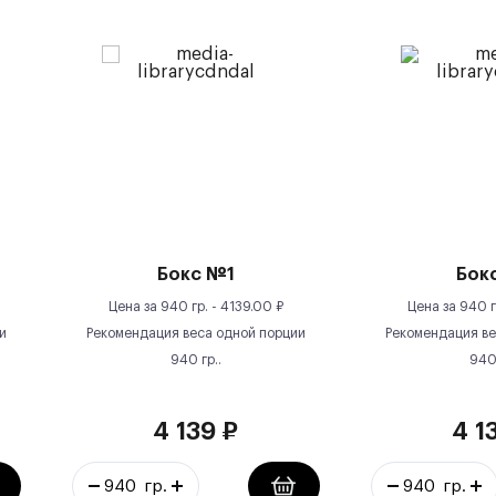
Бокс №1
Бок
Цена за
940 гр.
-
4139.00
₽
Цена за
940 г
и
Рекомендация веса одной порции
Рекомендация ве
940
гр.
.
94
4 139
₽
4 1