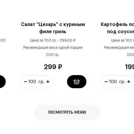
Салат "Цезарь" с куриным
Картофель п
филе гриль
под соусо
100
Цена за
100 гр.
-
299.00
₽
Цена за
100 
Рекомендация веса одной порции
Рекомендация ве
200
гр.
.
20
299
₽
19
ПОСМОТРЕТЬ МЕНЮ