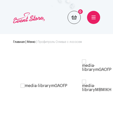
0
Главная
| Меню
|
Профитроль Оливье с лососем