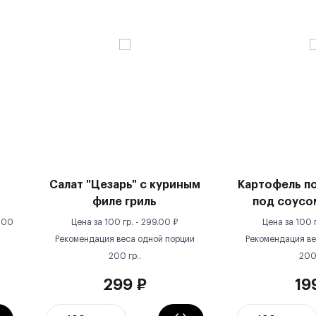
Салат "Цезарь" с куриным
Картофель п
филе гриль
под соусо
100
Цена за
100 гр.
-
299.00
₽
Цена за
100 
Рекомендация веса одной порции
Рекомендация ве
200
гр.
.
20
299
₽
19