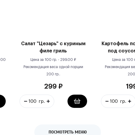
Салат "Цезарь" с куриным
Картофель п
филе гриль
под соусо
100
Цена за
100 гр.
-
299.00
₽
Цена за
100 
Рекомендация веса одной порции
Рекомендация ве
200
гр.
.
20
299
₽
19
ПОСМОТРЕТЬ МЕНЮ