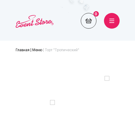
0
Главная
| Меню
|
Торт "Тропический"