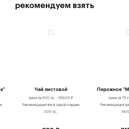
рекомендуем взять
а"
Чай листовой
Пирожное "М
Цена за
500 гр.
-
399.00
₽
Цена за
70 г
и
Рекомендация веса одной порции
Рекомендация ве
500
гр.
.
140