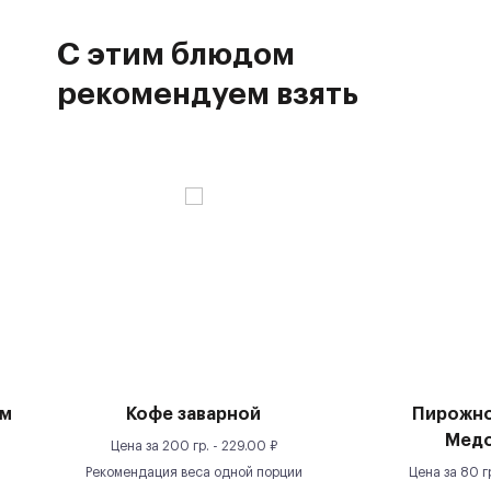
С этим блюдом
рекомендуем взять
ым
Кофе заварной
Пирожно
Медо
Цена за
200 гр.
-
229.00
₽
Рекомендация веса одной порции
Цена за
80 г