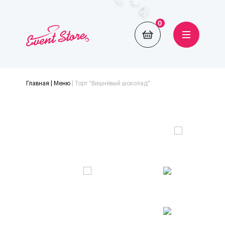
0
Главная
| Меню
|
Торт "Вишнёвый шоколад"