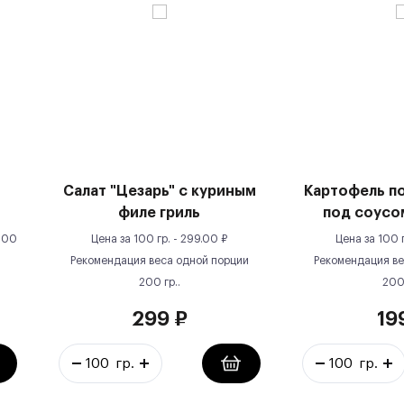
Салат "Цезарь" с куриным
Картофель п
филе гриль
под соусо
100
Цена за
100 гр.
-
299.00
₽
Цена за
100 
Рекомендация веса одной порции
Рекомендация ве
200
гр.
.
20
299
₽
19