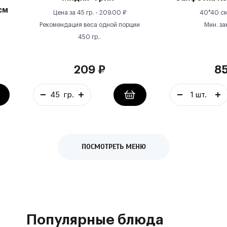
см
Цена за
45 гр.
-
209.00
₽
40*40 см
Рекомендация веса одной порции
Мин. за
450
гр.
.
209
₽
8
ПОСМОТРЕТЬ МЕНЮ
Популярные блюда