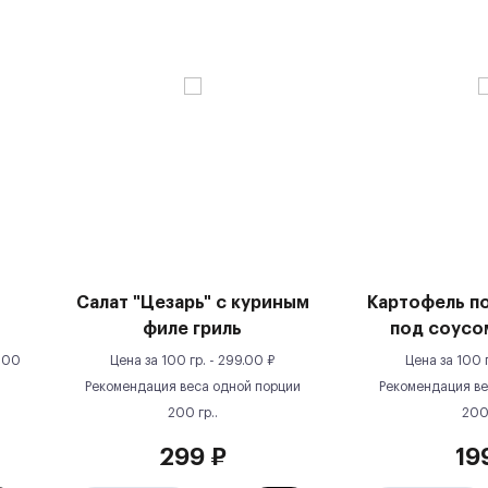
Салат "Цезарь" с куриным
Картофель п
филе гриль
под соусо
100
Цена за
100 гр.
-
299.00
₽
Цена за
100 
Рекомендация веса одной порции
Рекомендация ве
200
гр.
.
20
299
₽
19