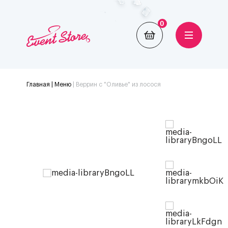
0
Главная
| Меню
|
Веррин с "Оливье" из лосося