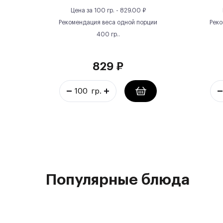
Цена за
100 гр.
-
829.00
₽
Рекомендация веса одной порции
Реко
400
гр.
.
829
₽
Популярные блюда