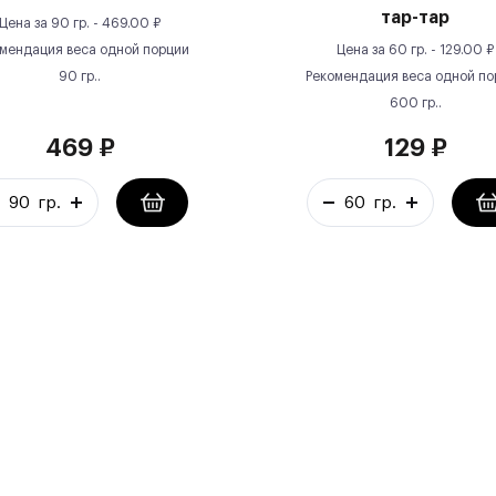
тар-тар
Цена за
90 гр.
-
469.00
₽
мендация веса одной порции
Цена за
60 гр.
-
129.00
₽
90
гр.
.
Рекомендация веса одной по
600
гр.
.
469
₽
129
₽