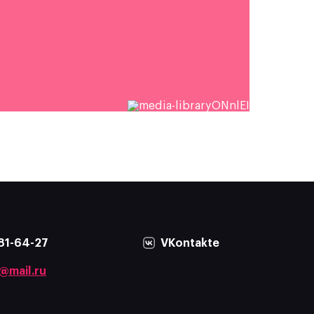
81-64-27
VKontakte
@mail.ru