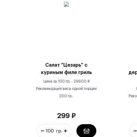
Салат "Цезарь" с
куриным филе гриль
де
Цена за
100 гр.
-
299.00
₽
Рекомендация веса одной порции
200
гр.
.
Реко
299
₽