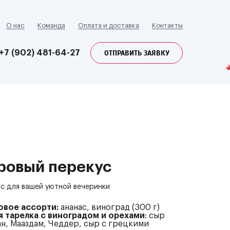
О нас
Команда
Оплата и доставка
Контакты
ОТПРАВИТЬ ЗАЯВКУ
+7 (902) 481-64-27
ровый перекус
с для вашей уютной вечеринки
овое ассорти:
ананас, виноград (300 г)
я тарелка с виноградом и орехами
: сыр
н, Мааздам, Чеддер, сыр с грецкими