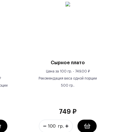
Сырное плато
Цена за
100 гр.
-
749.00
₽
₽
Рекомендация веса одной порции
рции
500
гр.
.
749
₽