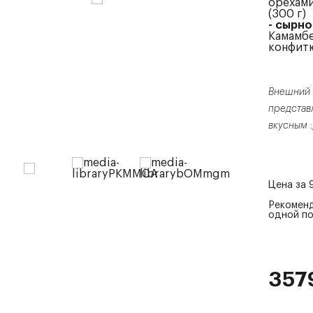
орехами
(300 г)
- сырно
Камамбе
конфит
Внешний 
представл
вкусным :
Цена за
Рекоменд
одной п
357