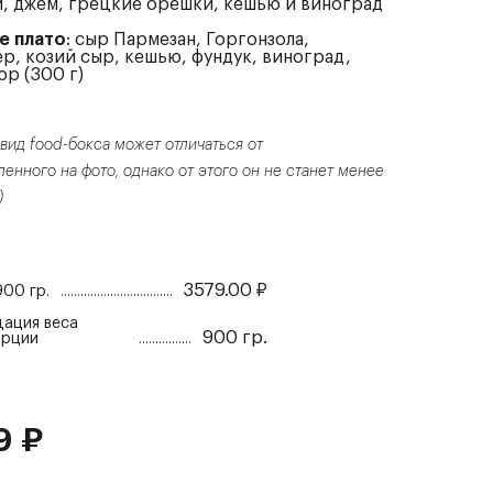
, джем, грецкие орешки, кешью и виноград
е плато
: сыр Пармезан, Горгонзола,
р, козий сыр, кешью, фундук, виноград,
юр
(300 г)
вид food-бокса может отличаться от
енного на фото, однако от этого он не станет менее
)
3579.00
₽
900 гр.
ация веса
900 гр.
орции
9
₽