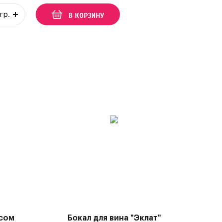
В КОРЗИНУ
сом
Бокал для вина "Эклат"