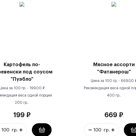
Картофель по-
Мясное ассорти
ревенски под соусом
"Фатанерош"
"Пуэбло"
Цена за
100 гр.
-
669.00
Цена за
100 гр.
-
199.00
₽
Рекомендация веса одной по
мендация веса одной порции
400
гр.
.
200
гр.
.
199
₽
669
₽