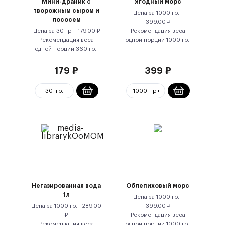
Мини-драник с
Ягодный морс
творожным сыром и
Цена за
1000 гр.
-
лососем
399.00
₽
Цена за
30 гр.
-
179.00
₽
Рекомендация веса
Рекомендация веса
одной порции
1000
гр.
.
одной порции
360
гр.
.
179
₽
399
₽
Негазированная вода
Облепиховый морс
1л
Цена за
1000 гр.
-
Цена за
1000 гр.
-
289.00
399.00
₽
₽
Рекомендация веса
Рекомендация веса
одной порции
1000
гр.
.