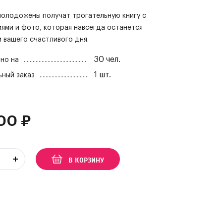
молодожены получат трогательную книгу с
ями и фото, которая навсегда останется
 вашего счастливого дня.
30
чел.
но на
1
шт.
ный заказ
00
₽
В КОРЗИНУ