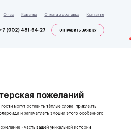
О нас
Команда
Оплата и доставка
Контакты
ОТПРАВИТЬ ЗАЯВКУ
+7 (902) 481-64-27
терская пожеланий
е гости могут оставить тёплые слова, приклеить
олароида и запечатлеть эмоции этого особенного
ожелание - часть вашей уникальной истории