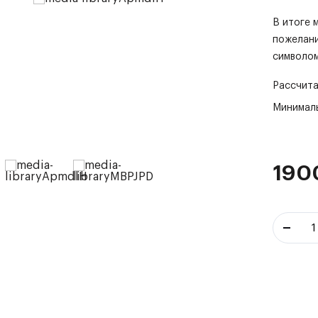
В итоге 
пожелани
символом
Рассчита
Минималь
190