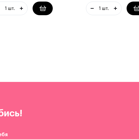
бись!
ебя