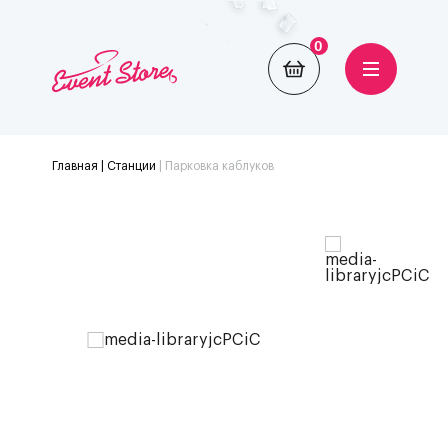
0
Главная
| Станции
|
Парковка каблуков