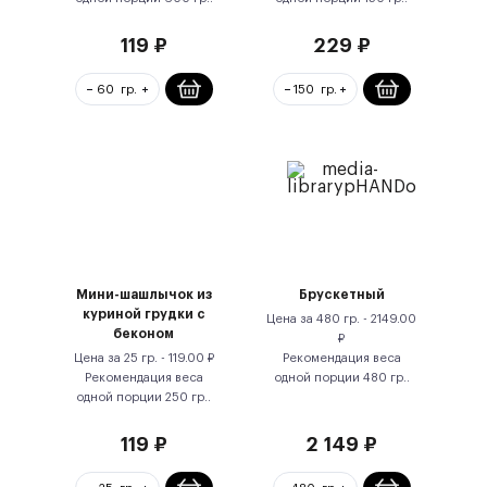
119
₽
229
₽
Мини-шашлычок из
Брускетный
куриной грудки с
Цена за
480 гр.
-
2149.00
беконом
₽
Цена за
25 гр.
-
119.00
₽
Рекомендация веса
Рекомендация веса
одной порции
480
гр.
.
одной порции
250
гр.
.
119
₽
2 149
₽