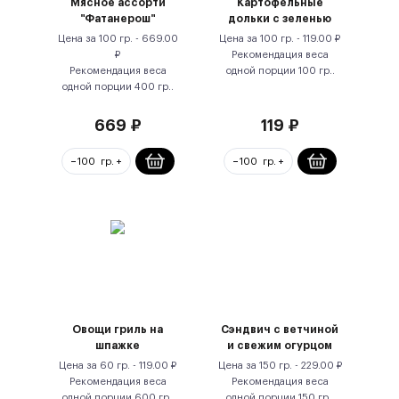
Мясное ассорти
Картофельные
"Фатанерош"
дольки с зеленью
Цена за
100 гр.
-
669.00
Цена за
100 гр.
-
119.00
₽
₽
Рекомендация веса
Рекомендация веса
одной порции
100
гр.
.
одной порции
400
гр.
.
669
₽
119
₽
Овощи гриль на
Сэндвич с ветчиной
шпажке
и свежим огурцом
Цена за
60 гр.
-
119.00
₽
Цена за
150 гр.
-
229.00
₽
Рекомендация веса
Рекомендация веса
одной порции
600
гр.
.
одной порции
150
гр.
.